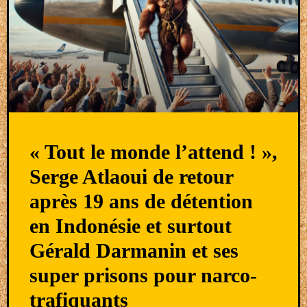
« Tout le monde l’attend ! »,
Serge Atlaoui de retour
après 19 ans de détention
en Indonésie et surtout
Gérald Darmanin et ses
super prisons pour narco-
trafiquants