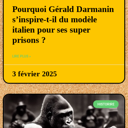
Pourquoi Gérald Darmanin
s’inspire-t-il du modèle
italien pour ses super
prisons ?
LIRE PLUS »
3 février 2025
HISTORIRE