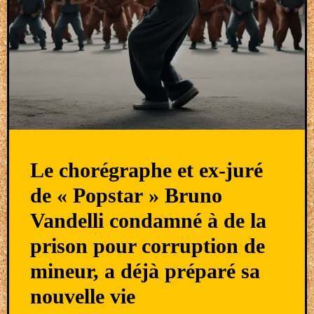
Le chorégraphe et ex-juré
de « Popstar » Bruno
Vandelli condamné à de la
prison pour corruption de
mineur, a déjà préparé sa
nouvelle vie