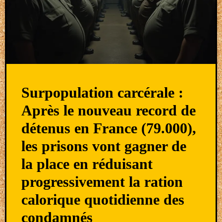
Surpopulation carcérale :
Après le nouveau record de
détenus en France (79.000),
les prisons vont gagner de
la place en réduisant
progressivement la ration
calorique quotidienne des
condamnés