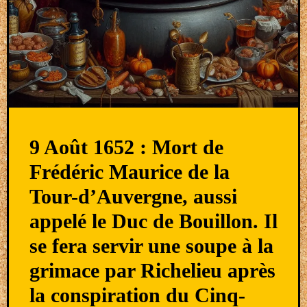
9 Août 1652 : Mort de
Frédéric Maurice de la
Tour-d’Auvergne, aussi
appelé le Duc de Bouillon. Il
se fera servir une soupe à la
grimace par Richelieu après
la conspiration du Cinq-