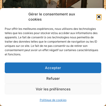
Gérer le consentement aux
cookies
Pour offrir les meilleures expériences, nous utilisons des technologies
telles que les cookies pour stocker et/ou accéder aux informations des
appareils. Le fait de consentir à ces technologies nous permettra de
traiter des données telles que le comportement de navigation ou les ID
uniques sur ce site. Le fait de ne pas consentir ou de retirer son
consentement peut avoir un effet négatif sur certaines caractéristiques
Alès : Il menaçait de
et fonctions.
trancher la tête du maire,
Accepter
un prévenu s’en tire
Refuser
seulement avec de la prison
avec sursis. Pour remercier
Voir les préférences
la justice, il promet
Politique de cookies