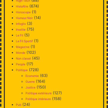
(88)
High-Tech
(674)
HistoRire
(1)
Horoscope
(14)
Humour Noir
(3)
Infoglio
(75)
Insolite
(5)
Le Fil
(1)
Le Fil Sportif
(1)
Magazine
(102)
Monde
(45)
Non classé
(17)
People
(728)
Politique
(63)
Economie
(164)
Guerre
(150)
Justice
(127)
Politique extérieure
(158)
Politique intérieure
(24)
Pub