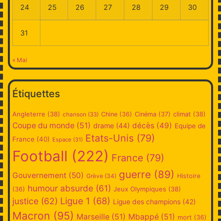
24
25
26
27
28
29
30
31
« Mai
Étiquettes
Angleterre
(38)
climat
(38)
Chine
(36)
Cinéma
(37)
chanson
(33)
Coupe du monde
(51)
décès
(49)
drame
(44)
Equipe de
Etats-Unis
(79)
France
(40)
Espace
(31)
Football
(222)
France
(79)
guerre
(89)
Gouvernement
(50)
Grève
(34)
Histoire
humour absurde
(61)
Jeux Olympiques
(38)
(36)
Ligue 1
(68)
justice
(62)
Ligue des champions
(42)
Macron
(95)
Marseille
(51)
Mbappé
(51)
mort
(36)