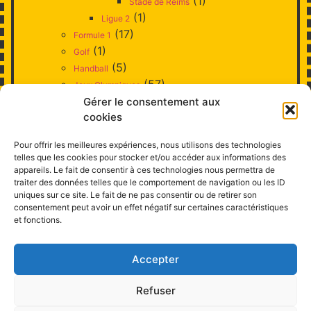
(1)
Stade de Reims
(1)
Ligue 2
(17)
Formule 1
(1)
Golf
(5)
Handball
(57)
Jeux Olympiques
(3)
Gérer le consentement aux
Judo
cookies
(10)
Natation
(1)
Patinage artistique
Pour offrir les meilleures expériences, nous utilisons des technologies
(38)
Rugby
telles que les cookies pour stocker et/ou accéder aux informations des
(6)
Ski
appareils. Le fait de consentir à ces technologies nous permettra de
traiter des données telles que le comportement de navigation ou les ID
(52)
Tennis
uniques sur ce site. Le fait de ne pas consentir ou de retirer son
(3)
Tennis de Table
consentement peut avoir un effet négatif sur certaines caractéristiques
(17)
Voile
et fonctions.
(2)
Volley-ball
(3)
Style
Accepter
(11)
Télévision
Refuser