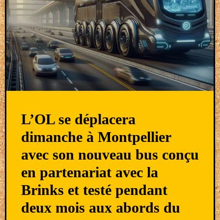
L’OL se déplacera
dimanche à Montpellier
avec son nouveau bus conçu
en partenariat avec la
Brinks et testé pendant
deux mois aux abords du