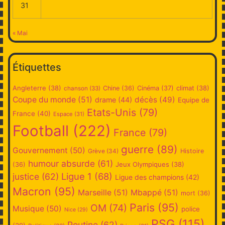
31
« Mai
Étiquettes
Angleterre
(38)
climat
(38)
Chine
(36)
Cinéma
(37)
chanson
(33)
Coupe du monde
(51)
décès
(49)
drame
(44)
Equipe de
Etats-Unis
(79)
France
(40)
Espace
(31)
Football
(222)
France
(79)
guerre
(89)
Gouvernement
(50)
Grève
(34)
Histoire
humour absurde
(61)
Jeux Olympiques
(38)
(36)
Ligue 1
(68)
justice
(62)
Ligue des champions
(42)
Macron
(95)
Marseille
(51)
Mbappé
(51)
mort
(36)
Paris
(95)
OM
(74)
Musique
(50)
police
Nice
(29)
PSG
(115)
Poutine
(62)