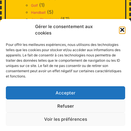
(1)
Golf
(5)
Handball
(57)
Jeux Olympiques
(3)
Gérer le consentement aux
Judo
(10)
cookies
Natation
(1)
Patinage artistique
Pour offrir les meilleures expériences, nous utilisons des technologies
(38)
Rugby
telles que les cookies pour stocker et/ou accéder aux informations des
(6)
Ski
appareils. Le fait de consentir à ces technologies nous permettra de
(52)
traiter des données telles que le comportement de navigation ou les ID
Tennis
uniques sur ce site. Le fait de ne pas consentir ou de retirer son
(3)
Tennis de Table
consentement peut avoir un effet négatif sur certaines caractéristiques
(17)
Voile
et fonctions.
(2)
Volley-ball
(3)
Style
Accepter
(11)
Télévision
Refuser
Voir les préférences
Toutes nos fucknews sont tirées de faits réels !