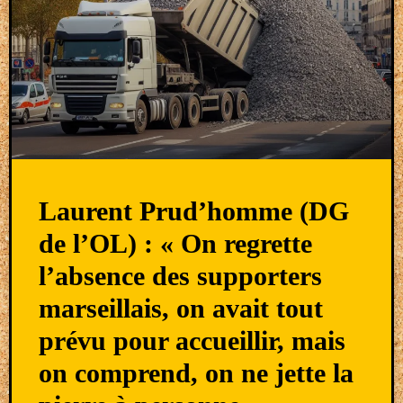
Laurent Prud’homme (DG
de l’OL) : « On regrette
l’absence des supporters
marseillais, on avait tout
prévu pour accueillir, mais
on comprend, on ne jette la