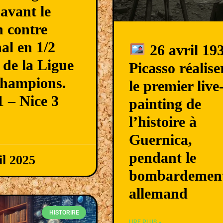
 avant le
 contre
al en 1/2
26 avril 193
e de la Ligue
Picasso réalise
Champions.
le premier live
 – Nice 3
painting de
l’histoire à
Guernica,
pendant le
il 2025
bombardemen
allemand
HISTORIRE
LIRE PLUS »