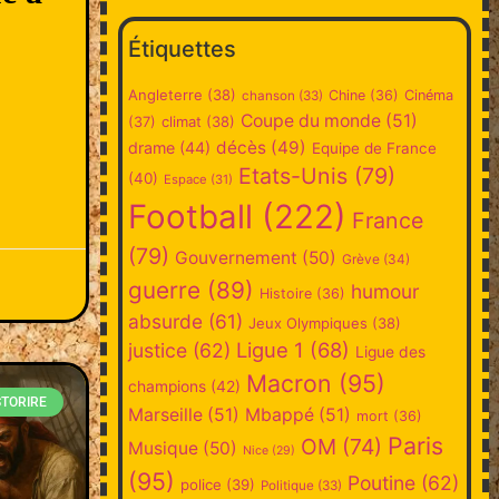
Étiquettes
Angleterre
(38)
Chine
(36)
Cinéma
chanson
(33)
Coupe du monde
(51)
climat
(38)
(37)
décès
(49)
drame
(44)
Equipe de France
Etats-Unis
(79)
(40)
Espace
(31)
Football
(222)
France
(79)
Gouvernement
(50)
Grève
(34)
guerre
(89)
humour
Histoire
(36)
absurde
(61)
Jeux Olympiques
(38)
Ligue 1
(68)
justice
(62)
Ligue des
Macron
(95)
champions
(42)
STORIRE
Marseille
(51)
Mbappé
(51)
mort
(36)
Paris
OM
(74)
Musique
(50)
Nice
(29)
(95)
Poutine
(62)
police
(39)
Politique
(33)