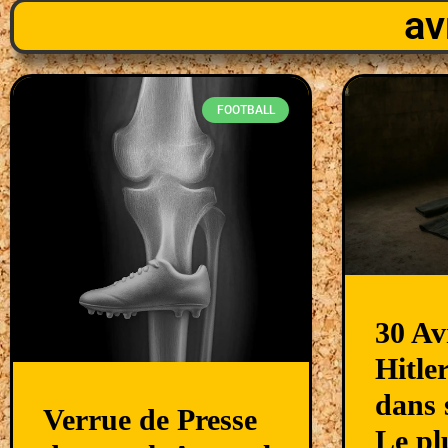
av
FOOTBALL
30 Av
Hitler
dans 
Verrue de Presse
Le pl