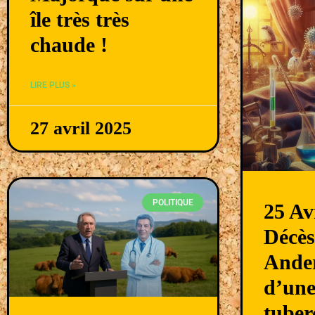
île très très
chaude !
LIRE PLUS »
27 avril 2025
POLITIQUE
25 Av
Décès
Ander
d’un
tuber