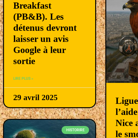
Breakfast
(PB&B). Les
détenus devront
laisser un avis
Google à leur
sortie
LIRE PLUS »
29 avril 2025
Ligue
l’aid
Nice 
HISTORIRE
le sm