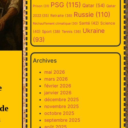
PSG
(115)
Qatar
(54)
Qatar
Prison
(31)
Russie
(110)
2022
(35)
Retraite
(36)
Santé
(42)
Science
Réchauffement climatique
(30)
Ukraine
(40)
Sport
(38)
Tennis
(36)
(93)
Archives
mai 2026
mars 2026
e
février 2026
janvier 2026
décembre 2025
 de
novembre 2025
octobre 2025
a
septembre 2025
août 2025