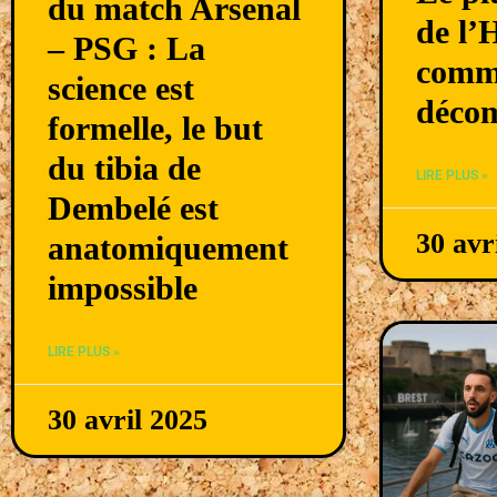
du match Arsenal
de l’
– PSG : La
comm
science est
décom
formelle, le but
du tibia de
LIRE PLUS »
Dembelé est
30 avr
anatomiquement
impossible
LIRE PLUS »
30 avril 2025