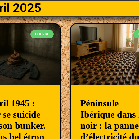
ril 2025
GUERRE
ril 1945 :
Péninsule
 se suicide
Ibérique dans 
son bunker.
noir : la panne
us bel étron
d’électricité d