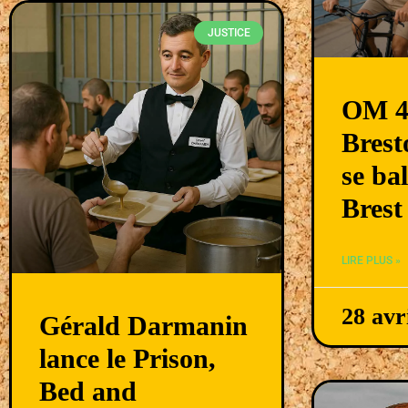
JUSTICE
OM 4
Brest
se ba
Brest 
LIRE PLUS »
28 avr
Gérald Darmanin
lance le Prison,
Bed and