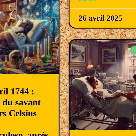
26 avril 2025
ril 1744 :
 du savant
s Celsius
e
culose. après