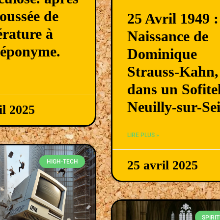
oussée de
25 Avril 1949 :
rature à
Naissance de
 éponyme.
Dominique
Strauss-Kahn,
dans un Sofite
Neuilly-sur-Se
il 2025
LIRE PLUS »
HIGH-TECH
25 avril 2025
SPIRIT