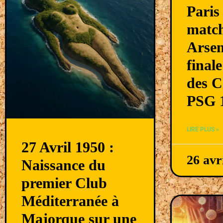
Paris
match
Arsen
final
des 
PSG 1
LIRE PLUS »
27 Avril 1950 :
26 avr
Naissance du
premier Club
Méditerranée à
Majorque sur une