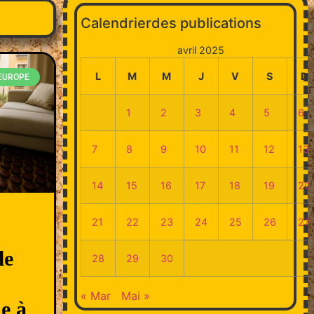
Calendrierdes publications
avril 2025
L
M
M
J
V
S
D
EUROPE
1
2
3
4
5
6
7
8
9
10
11
12
13
14
15
16
17
18
19
20
21
22
23
24
25
26
27
le
28
29
30
« Mar
Mai »
ue à