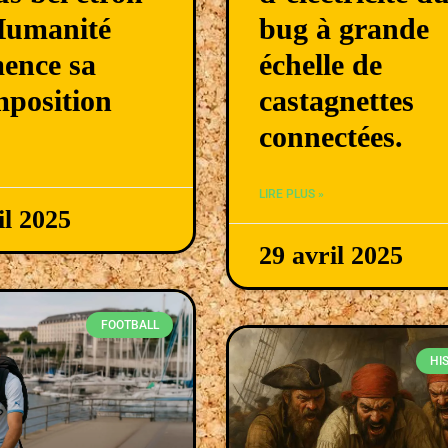
Humanité
bug à grande
ence sa
échelle de
position
castagnettes
connectées.
LIRE PLUS »
il 2025
29 avril 2025
FOOTBALL
HI