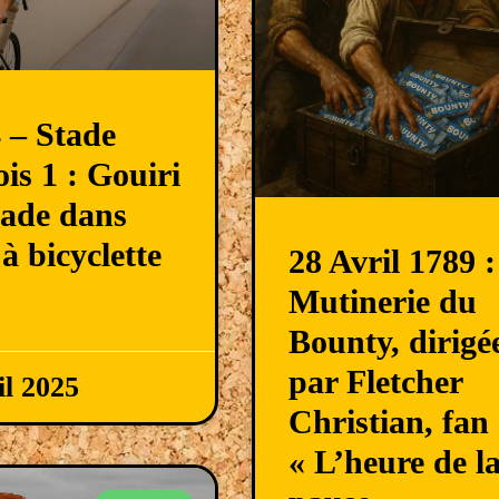
 – Stade
ois 1 : Gouiri
lade dans
à bicyclette
28 Avril 1789 :
Mutinerie du
Bounty, dirigé
par Fletcher
il 2025
Christian, fan
« L’heure de l