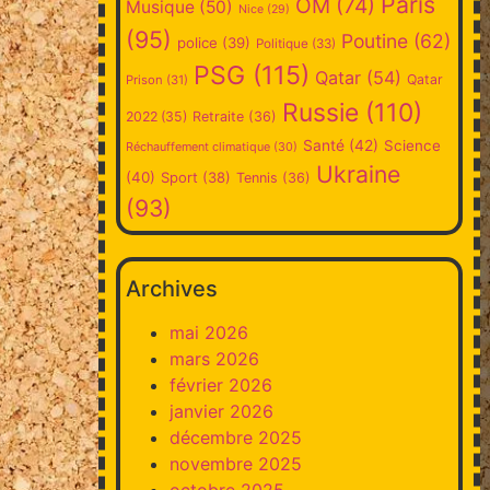
Paris
OM
(74)
Musique
(50)
Nice
(29)
(95)
Poutine
(62)
police
(39)
Politique
(33)
PSG
(115)
Qatar
(54)
Qatar
Prison
(31)
Russie
(110)
2022
(35)
Retraite
(36)
Santé
(42)
Science
Réchauffement climatique
(30)
Ukraine
(40)
Sport
(38)
Tennis
(36)
(93)
Archives
mai 2026
mars 2026
février 2026
janvier 2026
décembre 2025
novembre 2025
octobre 2025