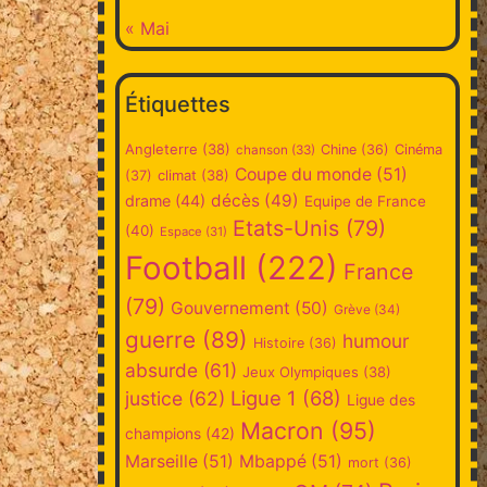
« Mai
Étiquettes
Angleterre
(38)
Chine
(36)
Cinéma
chanson
(33)
Coupe du monde
(51)
climat
(38)
(37)
décès
(49)
drame
(44)
Equipe de France
Etats-Unis
(79)
(40)
Espace
(31)
Football
(222)
France
(79)
Gouvernement
(50)
Grève
(34)
guerre
(89)
humour
Histoire
(36)
absurde
(61)
Jeux Olympiques
(38)
Ligue 1
(68)
justice
(62)
Ligue des
Macron
(95)
champions
(42)
Marseille
(51)
Mbappé
(51)
mort
(36)