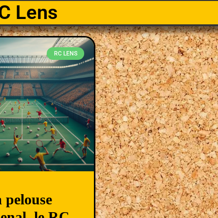
C Lens
RC LENS
a pelouse
enal, le RC