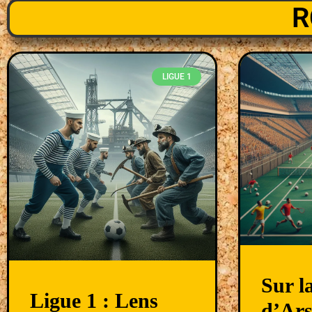
R
LIGUE 1
Sur l
Ligue 1 : Lens
d’Ars