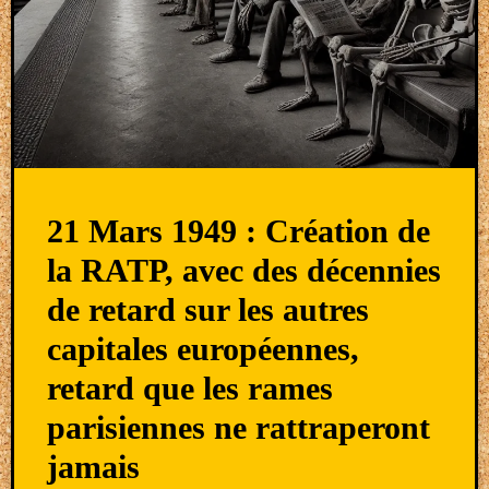
21 Mars 1949 : Création de
la RATP, avec des décennies
de retard sur les autres
capitales européennes,
retard que les rames
parisiennes ne rattraperont
jamais