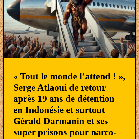
« Tout le monde l’attend ! »,
Serge Atlaoui de retour
après 19 ans de détention
en Indonésie et surtout
Gérald Darmanin et ses
super prisons pour narco-