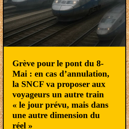
Grève pour le pont du 8-
Mai : en cas d’annulation,
la SNCF va proposer aux
voyageurs un autre train
« le jour prévu, mais dans
une autre dimension du
réel »