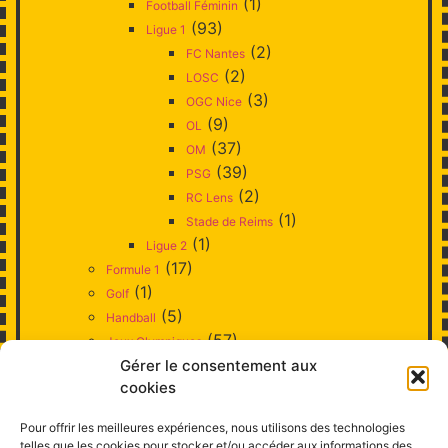
(1)
Football Féminin
(93)
Ligue 1
(2)
FC Nantes
(2)
LOSC
(3)
OGC Nice
(9)
OL
(37)
OM
(39)
PSG
(2)
RC Lens
(1)
Stade de Reims
(1)
Ligue 2
(17)
Formule 1
(1)
Golf
(5)
Handball
(57)
Jeux Olympiques
(3)
Gérer le consentement aux
Judo
cookies
(10)
Natation
(1)
Patinage artistique
Pour offrir les meilleures expériences, nous utilisons des technologies
(38)
Rugby
telles que les cookies pour stocker et/ou accéder aux informations des