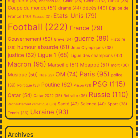
Angleterre
(38)
climat
(38)
Chine
(36)
Cinéma
(37)
chanson
(33)
Coupe du monde
(51)
décès
(49)
drame
(44)
Equipe de
Etats-Unis
(79)
France
(40)
Espace
(31)
Football
(222)
France
(79)
guerre
(89)
Gouvernement
(50)
Grève
(34)
Histoire
humour absurde
(61)
Jeux Olympiques
(38)
(36)
Ligue 1
(68)
justice
(62)
Ligue des champions
(42)
Macron
(95)
Marseille
(51)
Mbappé
(51)
mort
(36)
Paris
(95)
OM
(74)
Musique
(50)
police
Nice
(29)
PSG
(115)
Poutine
(62)
(39)
Politique
(33)
Prison
(31)
Russie
(110)
Qatar
(54)
Qatar 2022
(35)
Retraite
(36)
Santé
(42)
Science
(40)
Sport
(38)
Réchauffement climatique
(30)
Ukraine
(93)
Tennis
(36)
Archives