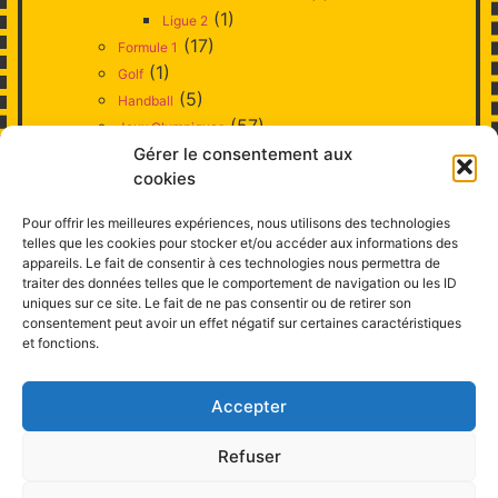
(1)
Ligue 2
(17)
Formule 1
(1)
Golf
(5)
Handball
(57)
Jeux Olympiques
(3)
Gérer le consentement aux
Judo
(10)
cookies
Natation
(1)
Patinage artistique
Pour offrir les meilleures expériences, nous utilisons des technologies
(38)
Rugby
telles que les cookies pour stocker et/ou accéder aux informations des
(6)
Ski
appareils. Le fait de consentir à ces technologies nous permettra de
(52)
traiter des données telles que le comportement de navigation ou les ID
Tennis
uniques sur ce site. Le fait de ne pas consentir ou de retirer son
(3)
Tennis de Table
consentement peut avoir un effet négatif sur certaines caractéristiques
(17)
Voile
et fonctions.
(2)
Volley-ball
(3)
Style
Accepter
(11)
Télévision
Refuser