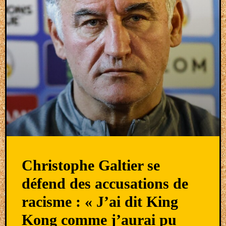
Christophe Galtier se
défend des accusations de
racisme : « J’ai dit King
Kong comme j’aurai pu