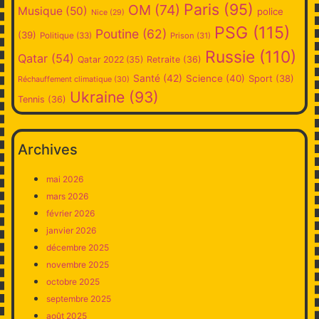
Paris
(95)
OM
(74)
Musique
(50)
police
Nice
(29)
PSG
(115)
Poutine
(62)
(39)
Politique
(33)
Prison
(31)
Russie
(110)
Qatar
(54)
Qatar 2022
(35)
Retraite
(36)
Santé
(42)
Science
(40)
Sport
(38)
Réchauffement climatique
(30)
Ukraine
(93)
Tennis
(36)
Archives
mai 2026
mars 2026
février 2026
janvier 2026
décembre 2025
novembre 2025
octobre 2025
septembre 2025
août 2025