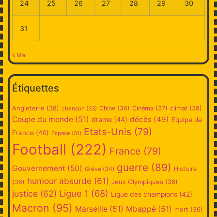
24
25
26
27
28
29
30
31
« Mai
Étiquettes
Angleterre
(38)
climat
(38)
Chine
(36)
Cinéma
(37)
chanson
(33)
Coupe du monde
(51)
décès
(49)
drame
(44)
Equipe de
Etats-Unis
(79)
France
(40)
Espace
(31)
Football
(222)
France
(79)
guerre
(89)
Gouvernement
(50)
Grève
(34)
Histoire
humour absurde
(61)
Jeux Olympiques
(38)
(36)
Ligue 1
(68)
justice
(62)
Ligue des champions
(42)
Macron
(95)
Marseille
(51)
Mbappé
(51)
mort
(36)