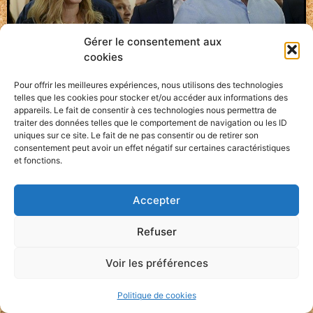
Gérer le consentement aux
cookies
Pour offrir les meilleures expériences, nous utilisons des technologies
telles que les cookies pour stocker et/ou accéder aux informations des
Zelinsky revient enfin du
appareils. Le fait de consentir à ces technologies nous permettra de
traiter des données telles que le comportement de navigation ou les ID
G7 avec un avion de
uniques sur ce site. Le fait de ne pas consentir ou de retirer son
consentement peut avoir un effet négatif sur certaines caractéristiques
chasse, mais ce n’est pas un
et fonctions.
F-16.
Accepter
LIRE PLUS »
Refuser
20 mai 2023
Voir les préférences
Politique de cookies