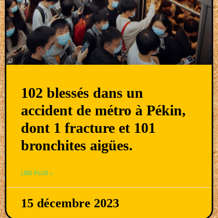
102 blessés dans un
accident de métro à Pékin,
dont 1 fracture et 101
bronchites aigües.
LIRE PLUS »
15 décembre 2023