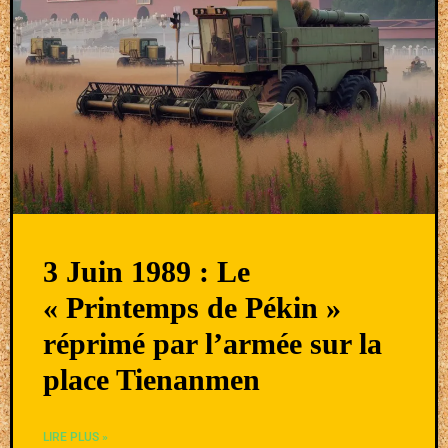
3 Juin 1989 : Le
« Printemps de Pékin »
réprimé par l’armée sur la
place Tienanmen
LIRE PLUS »