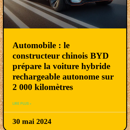
Automobile : le
constructeur chinois BYD
prépare la voiture hybride
rechargeable autonome sur
2 000 kilomètres
LIRE PLUS »
30 mai 2024