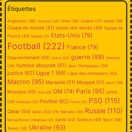
Étiquettes
Angleterre
(38)
climat
(38)
Chine
(36)
Cinéma
(37)
chanson
(33)
Coupe du monde
(51)
décès
(49)
drame
(44)
Equipe de
Etats-Unis
(79)
France
(40)
Espace
(31)
Football
(222)
France
(79)
guerre
(89)
Gouvernement
(50)
Grève
(34)
Histoire
humour absurde
(61)
Jeux Olympiques
(38)
(36)
Ligue 1
(68)
justice
(62)
Ligue des champions
(42)
Macron
(95)
Marseille
(51)
Mbappé
(51)
mort
(36)
Paris
(95)
OM
(74)
Musique
(50)
police
Nice
(29)
PSG
(115)
Poutine
(62)
(39)
Politique
(33)
Prison
(31)
Russie
(110)
Qatar
(54)
Qatar 2022
(35)
Retraite
(36)
Santé
(42)
Science
(40)
Sport
(38)
Réchauffement climatique
(30)
Ukraine
(93)
Tennis
(36)