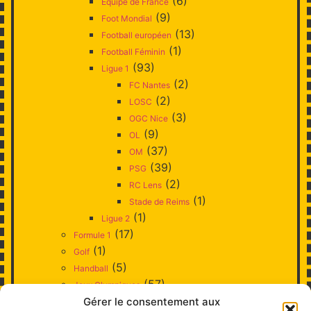
(6)
Equipe de France
(9)
Foot Mondial
(13)
Football européen
(1)
Football Féminin
(93)
Ligue 1
(2)
FC Nantes
(2)
LOSC
(3)
OGC Nice
(9)
OL
(37)
OM
(39)
PSG
(2)
RC Lens
(1)
Stade de Reims
(1)
Ligue 2
(17)
Formule 1
(1)
Golf
(5)
Handball
(57)
Jeux Olympiques
(3)
Gérer le consentement aux
Judo