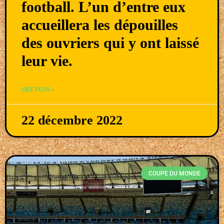
football. L’un d’entre eux
accueillera les dépouilles
des ouvriers qui y ont laissé
leur vie.
LIRE PLUS »
22 décembre 2022
COUPE DU MONDE