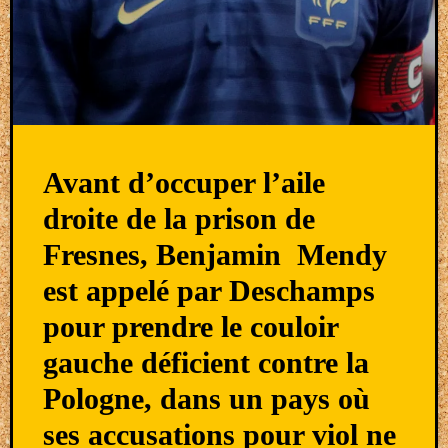
Avant d’occuper l’aile
droite de la prison de
Fresnes, Benjamin Mendy
est appelé par Deschamps
pour prendre le couloir
gauche déficient contre la
Pologne, dans un pays où
ses accusations pour viol ne