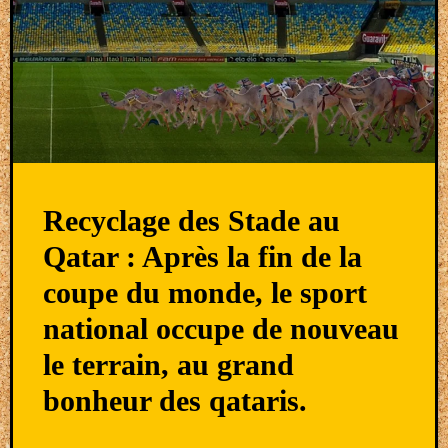
Recyclage des Stade au
Qatar : Après la fin de la
coupe du monde, le sport
national occupe de nouveau
le terrain, au grand
bonheur des qataris.