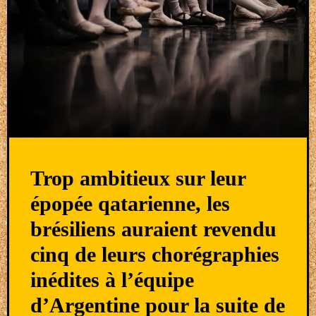
Trop ambitieux sur leur
épopée qatarienne, les
brésiliens auraient revendu
cinq de leurs chorégraphies
inédites à l’équipe
d’Argentine pour la suite de