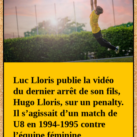
Luc Lloris publie la vidéo
du dernier arrêt de son fils,
Hugo Lloris, sur un penalty.
Il s’agissait d’un match de
U8 en 1994-1995 contre
l’équipe féminine