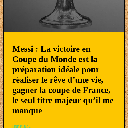
Messi : La victoire en
Coupe du Monde est la
préparation idéale pour
réaliser le rêve d’une vie,
gagner la coupe de France,
le seul titre majeur qu’il me
manque
LIRE PLUS »