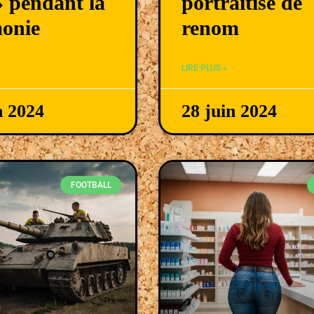
» pendant la
portraitise de
onie
renom
LIRE PLUS »
n 2024
28 juin 2024
FOOTBALL