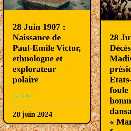
28 Juin 1907 :
Naissance de
28 Ju
Paul-Emile Victor,
Décès
ethnologue et
Madi
explorateur
prési
polaire
Etats
foule
LIRE PLUS »
homm
dansa
28 juin 2024
« Ma