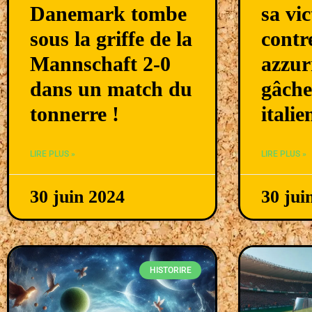
Danemark tombe
sa vic
sous la griffe de la
contr
Mannschaft 2-0
azzur
dans un match du
gâche 
tonnerre !
italie
LIRE PLUS »
LIRE PLUS »
30 juin 2024
30 jui
HISTORIRE