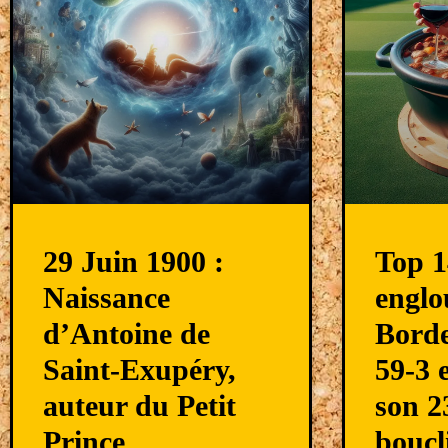
29 Juin 1900 :
Top 1
Naissance
englo
d’Antoine de
Borde
Saint-Exupéry,
59-3 
auteur du Petit
son 
Prince
boucl