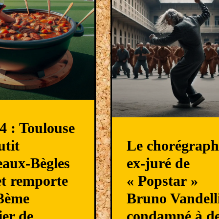
4 : Toulouse
utit
Le chorégraph
aux-Bègles
ex-juré de
et remporte
« Popstar »
23ème
Bruno Vandell
ier de
condamné à de