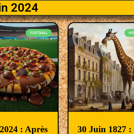
in 2024
FOOTBALL
HI
2024 : Après
30 Juin 1827 :