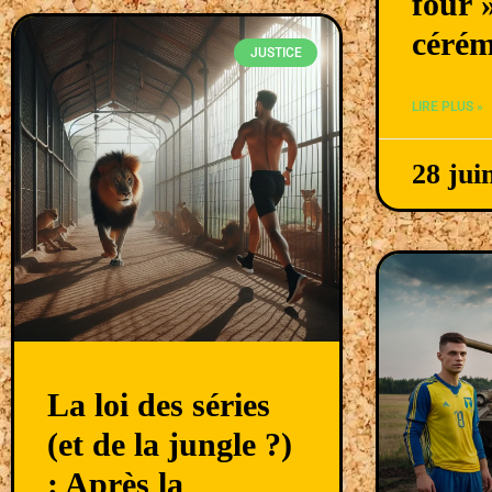
four 
cérém
JUSTICE
LIRE PLUS »
28 jui
La loi des séries
(et de la jungle ?)
: Après la