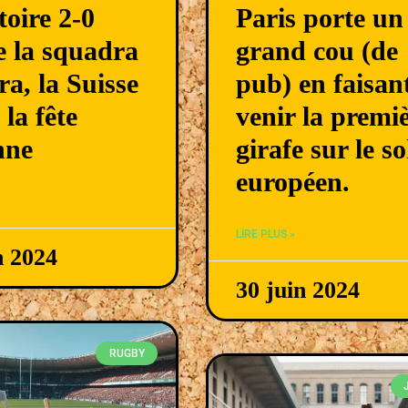
toire 2-0
Paris porte un
e la squadra
grand cou (de
ra, la Suisse
pub) en faisan
la fête
venir la premi
nne
girafe sur le so
européen.
LIRE PLUS »
n 2024
30 juin 2024
RUGBY