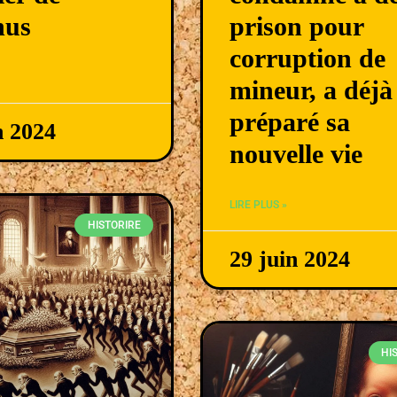
nus
prison pour
corruption de
mineur, a déjà
préparé sa
n 2024
nouvelle vie
LIRE PLUS »
HISTORIRE
29 juin 2024
HI