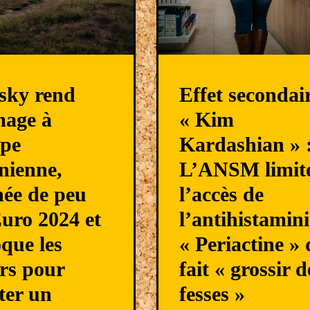
sky rend
Effet secondai
age à
« Kim
ipe
Kardashian » 
nienne,
L’ANSM limit
née de peu
l’accès de
Euro 2024 et
l’antihistamin
que les
« Periactine » 
rs pour
fait « grossir d
ter un
fesses »