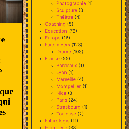
Photographie
(1)
Sculpture
(3)
Théâtre
(4)
Coaching
(5)
Education
(78)
re
Europe
(16)
Faits divers
(123)
Drame
(103)
:
France
(55)
Bordeaux
(1)
e
Lyon
(1)
Marseille
(4)
Montpellier
(1)
ique
Nice
(3)
qui
Paris
(24)
Strasbourg
(1)
es
Toulouse
(2)
Futurologie
(11)
High-Tech
(88)