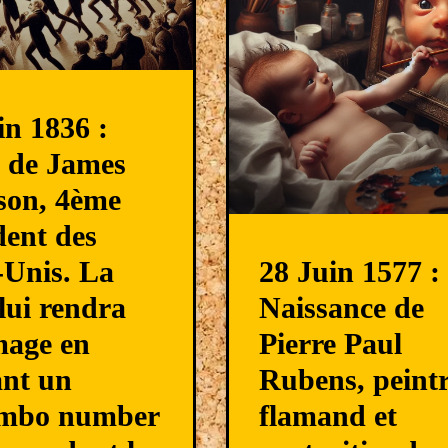
in 1836 :
 de James
son, 4ème
dent des
-Unis. La
28 Juin 1577 :
 lui rendra
Naissance de
age en
Pierre Paul
nt un
Rubens, peint
mbo number
flamand et