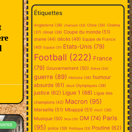
Étiquettes
t
Angleterre
(38)
Chine
(36)
Cinéma
chanson
(33)
Coupe du monde
(51)
climat
(38)
(37)
ère
décès
(49)
drame
(44)
Equipe de France
Etats-Unis
(79)
l
(40)
Espace
(31)
Football
(222)
France
(79)
Gouvernement
(50)
Grève
(34)
guerre
(89)
humour
Histoire
(36)
absurde
(61)
Jeux Olympiques
(38)
Ligue 1
(68)
justice
(62)
Ligue des
Macron
(95)
champions
(42)
Marseille
(51)
Mbappé
(51)
mort
(36)
Paris
OM
(74)
Musique
(50)
Nice
(29)
JUSTICE
(95)
Poutine
(62)
police
(39)
Politique
(33)