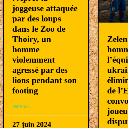
joggeuse attaquée
par des loups
dans le Zoo de
Thoiry, un
Zelen
homme
homm
violemment
l’équ
agressé par des
ukrai
lions pendant son
élimi
footing
de l’
convo
LIRE PLUS »
joueu
dispu
27 juin 2024