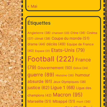
« Mai
Étiquettes
Angleterre
(38)
Chine
(36)
Cinéma
chanson
(33)
Coupe du monde
(51)
climat
(38)
(37)
décès
(49)
drame
(44)
Equipe de France
Etats-Unis
(79)
(40)
Espace
(31)
Football
(222)
France
(79)
Gouvernement
(50)
Grève
(34)
guerre
(89)
humour
Histoire
(36)
absurde
(61)
Jeux Olympiques
(38)
Ligue 1
(68)
justice
(62)
Ligue des
Macron
(95)
champions
(42)
Marseille
(51)
Mbappé
(51)
mort
(36)