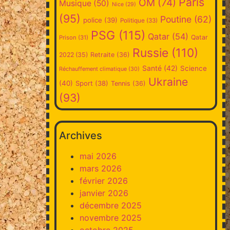
Paris
OM
(74)
Musique
(50)
Nice
(29)
(95)
Poutine
(62)
police
(39)
Politique
(33)
PSG
(115)
Qatar
(54)
Qatar
Prison
(31)
Russie
(110)
2022
(35)
Retraite
(36)
Santé
(42)
Science
Réchauffement climatique
(30)
Ukraine
(40)
Sport
(38)
Tennis
(36)
(93)
Archives
mai 2026
mars 2026
février 2026
janvier 2026
décembre 2025
novembre 2025
octobre 2025