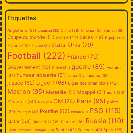
Étiquettes
Angleterre
(38)
climat
(38)
Chine
(36)
Cinéma
(37)
chanson
(33)
Coupe du monde
(51)
décès
(49)
drame
(44)
Equipe de
Etats-Unis
(79)
France
(40)
Espace
(31)
Football
(222)
France
(79)
guerre
(89)
Gouvernement
(50)
Grève
(34)
Histoire
humour absurde
(61)
Jeux Olympiques
(38)
(36)
Ligue 1
(68)
justice
(62)
Ligue des champions
(42)
Macron
(95)
Marseille
(51)
Mbappé
(51)
mort
(36)
Paris
(95)
OM
(74)
Musique
(50)
police
Nice
(29)
PSG
(115)
Poutine
(62)
(39)
Politique
(33)
Prison
(31)
Russie
(110)
Qatar
(54)
Qatar 2022
(35)
Retraite
(36)
Santé
(42)
Science
(40)
Sport
(38)
Réchauffement climatique
(30)