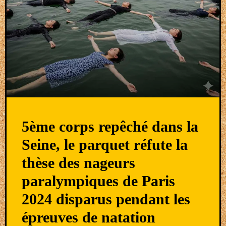
5ème corps repêché dans la
Seine, le parquet réfute la
thèse des nageurs
paralympiques de Paris
2024 disparus pendant les
épreuves de natation