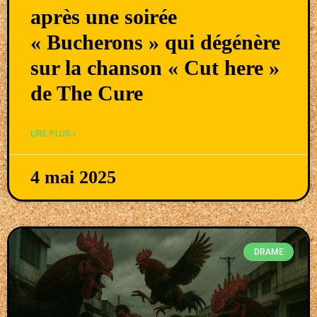
après une soirée
« Bucherons » qui dégénère
sur la chanson « Cut here »
de The Cure
LIRE PLUS »
4 mai 2025
DRAME