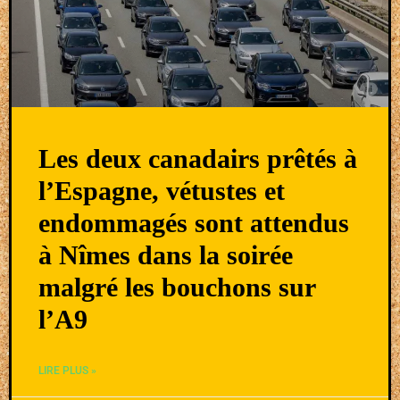
Les deux canadairs prêtés à
l’Espagne, vétustes et
endommagés sont attendus
à Nîmes dans la soirée
malgré les bouchons sur
l’A9
LIRE PLUS »