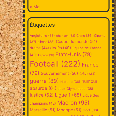
« Mai
Étiquettes
Angleterre
(38)
Chine
(36)
Cinéma
chanson
(33)
Coupe du monde
(51)
climat
(38)
(37)
décès
(49)
drame
(44)
Equipe de France
Etats-Unis
(79)
(40)
Espace
(31)
Football
(222)
France
(79)
Gouvernement
(50)
Grève
(34)
guerre
(89)
humour
Histoire
(36)
absurde
(61)
Jeux Olympiques
(38)
Ligue 1
(68)
justice
(62)
Ligue des
Macron
(95)
champions
(42)
Marseille
(51)
Mbappé
(51)
mort
(36)