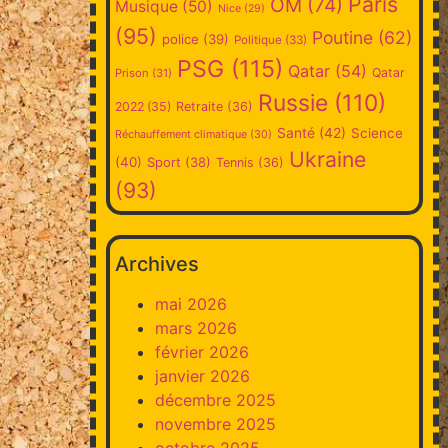
Paris
OM
(74)
Musique
(50)
Nice
(29)
(95)
Poutine
(62)
police
(39)
Politique
(33)
PSG
(115)
Qatar
(54)
Qatar
Prison
(31)
Russie
(110)
2022
(35)
Retraite
(36)
Santé
(42)
Science
Réchauffement climatique
(30)
Ukraine
(40)
Sport
(38)
Tennis
(36)
(93)
Archives
mai 2026
mars 2026
février 2026
janvier 2026
décembre 2025
novembre 2025
octobre 2025