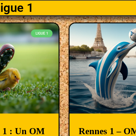
igue 1
LIGUE 1
e 1 : Un OM
Rennes 1 – O