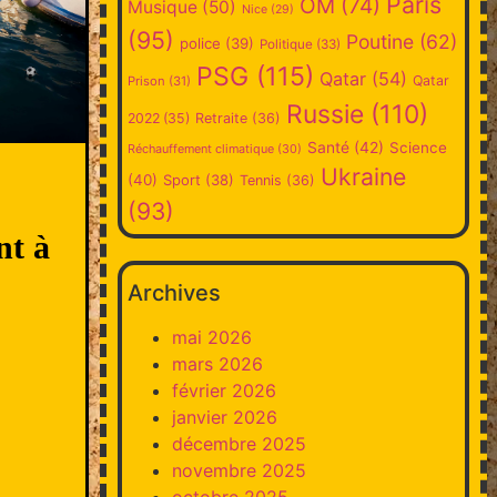
Paris
OM
(74)
Musique
(50)
Nice
(29)
(95)
Poutine
(62)
police
(39)
Politique
(33)
PSG
(115)
Qatar
(54)
Qatar
Prison
(31)
Russie
(110)
2022
(35)
Retraite
(36)
Santé
(42)
Science
Réchauffement climatique
(30)
Ukraine
(40)
Sport
(38)
Tennis
(36)
(93)
nt à
Archives
mai 2026
mars 2026
février 2026
janvier 2026
décembre 2025
novembre 2025
octobre 2025