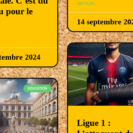
gale. C’est du
LIRE PLUS »
u pour le
!
14 septembre 20
ptembre 2024
EDUCATION
Ligue 1 :