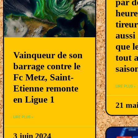
par d
heure
tireur
aussi
que l
Vainqueur de son
tout 
barrage contre le
saiso
Fc Metz, Saint-
Etienne remonte
LIRE PLUS »
en Ligue 1
21 ma
LIRE PLUS »
3 juin 2024