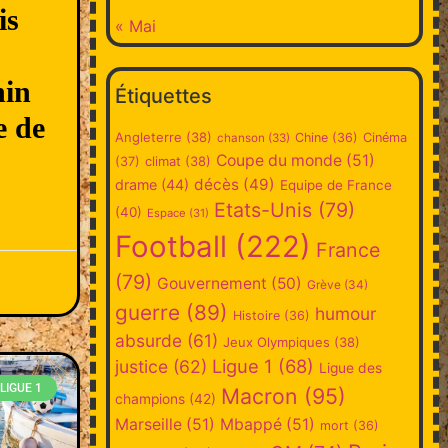
is
« Mai
hin
Étiquettes
e de
Angleterre
(38)
Chine
(36)
Cinéma
chanson
(33)
Coupe du monde
(51)
climat
(38)
(37)
décès
(49)
drame
(44)
Equipe de France
Etats-Unis
(79)
(40)
Espace
(31)
Football
(222)
France
(79)
Gouvernement
(50)
Grève
(34)
guerre
(89)
humour
Histoire
(36)
absurde
(61)
Jeux Olympiques
(38)
Ligue 1
(68)
justice
(62)
Ligue des
LIGUE 1
Macron
(95)
champions
(42)
Marseille
(51)
Mbappé
(51)
mort
(36)