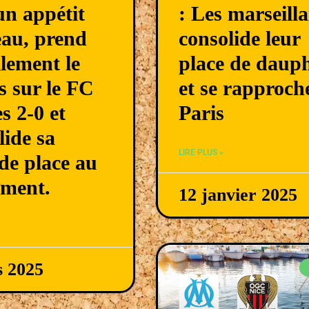
un appétit
: Les marseilla
eau, prend
consolide leur
ilement le
place de daup
s sur le FC
et se rapproch
s 2-0 et
Paris
lide sa
LIRE PLUS »
de place au
ement.
12 janvier 2025
s 2025