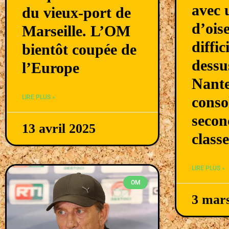
avec 
du vieux-port de
d’ois
Marseille. L’OM
diffic
bientôt coupée de
dessu
l’Europe
Nante
conso
LIRE PLUS »
secon
13 avril 2025
class
LIRE PLUS »
OM
3 mar