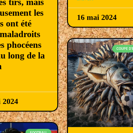
es tirs, mais
usement les
16 mai 2024
s ont été
 maladroits
es phocéens
COUPE D
au long de la
n
i 2024
FOOTBALL