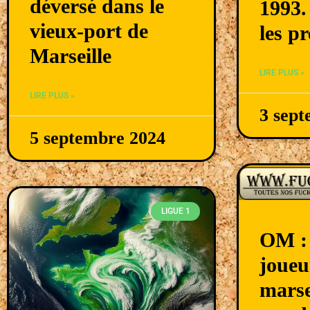
déversé dans le
1993.
vieux-port de
les p
Marseille
LIRE PLUS »
LIRE PLUS »
3 sep
5 septembre 2024
LIGUE 1
OM :
joueu
marsei