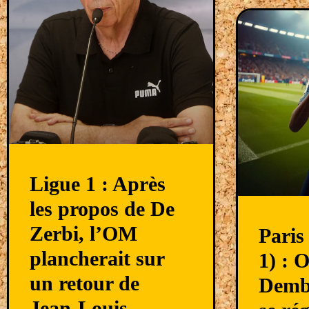
Ligue 1 : Après
les propos de De
Zerbi, l’OM
Paris
plancherait sur
1) : 
un retour de
Dembé
Jean-Louis