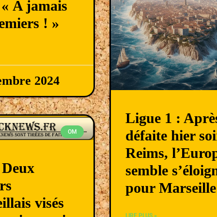
 « A jamais
remiers ! »
tembre 2024
Ligue 1 : Aprè
défaite hier soi
OM
Reims, l’Euro
 Deux
semble s’éloig
rs
pour Marseille
llais visés
LIRE PLUS »