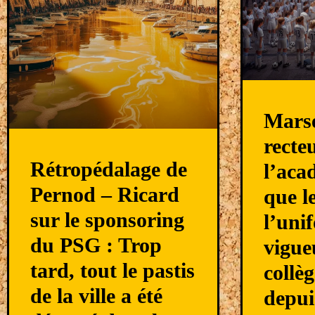
Marse
recte
Rétropédalage de
l’aca
Pernod – Ricard
que l
sur le sponsoring
l’uni
du PSG : Trop
vigue
tard, tout le pastis
collèg
de la ville a été
depui