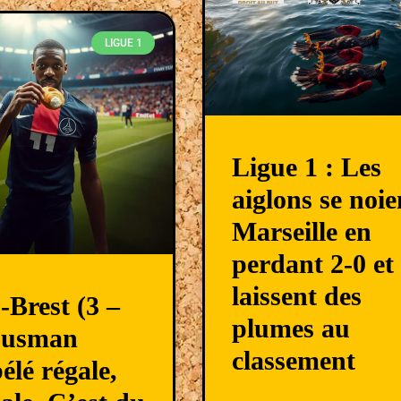
LIGUE 1
Ligue 1 : Les
aiglons se noie
Marseille en
perdant 2-0 et
laissent des
 -Brest (3 –
plumes au
Ousman
classement
lé régale,