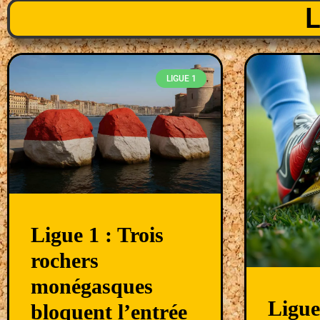
L
LIGUE 1
Ligue 1 : Trois
rochers
monégasques
Ligu
bloquent l’entrée