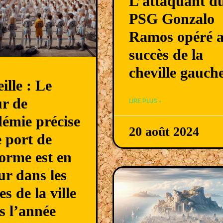
L’attaquant d
PSG Gonzalo
Ramos opéré a
succès de la
cheville gauch
ille : Le
ur de
LIRE PLUS »
démie précise
20 août 2024
e port de
forme est en
ur dans les
es de la ville
s l’année